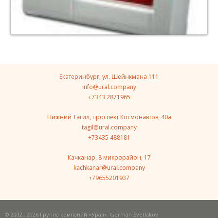
Екатеринбург, ул. Шейнкмана 111
info@ural.company
+7343 2871965
Нижний Тагил, проспект Космонавтов, 40a
tagil@ural.company
+73435 488181
Качканар, 8 микрорайон, 17
kachkanar@ural.company
+79655201937
© 2002…2026 Группа компаний «Урал». German Svetlakov