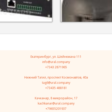
Екатеринбург, ул. Шейнкмана 111
info@ural.company
+7343 2871965
Нижний Тагил, проспект Космонавтов, 40a
tagil@ural.company
+73435 488181
Качканар, 8 микрорайон, 17
kachkanar@ural.company
+79655201937