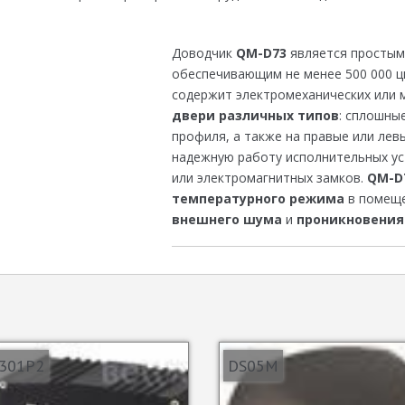
Доводчик
QM-D73
является простым
обеспечивающим не менее 500 000 ц
содержит электромеханических или 
двери различных типов
: сплошны
профиля, а также на правые или лев
надежную работу исполнительных у
или электромагнитных замков.
QM-D
температурного режима
в помеще
внешнего шума
и
проникновени
301P2
DS05M