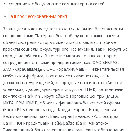
создание и обслуживание компьютерных сетей.
➢
Наш профессиональный опыт
За два десятилетия существования на рынке безопасности
специалистами ГК «Урал» было обслужено свыше тысячи
объектов, среди которых имели место как масштабные
проекты социально-культурного назначения, так и некрупные
городские объекты. В течение многих лет плодотворно
сотрудничает с такими предприятиями, как: ОАО «ЕВРАЗ»,
ЗАО «Карабашмедь», ОАО «Уралхиммаш», Нижнетагильская
мебельная фабрика, Торговая сеть «Монетка», сеть
дошкольных учреждений, загородные пансионаты «Аист» и
«Ленёвка», Дворец культуры и искусств НТМК, гостиничный
комплекс «Park inn», крупнейшие торговые центры (МЕГА,
ИКЕА, ГРИНВИЧ), объекты финансово-банковской сферы
(Банк «ВТБ Северо-запад», Кредит Европа Банк, Первый
Республиканский Банк, Банк «Уралфинанс», «Росгосстрах
Банк», ЮниКредитБанк, Райффайзенбанк, Азиатско-
Тихоокеанский банк), учереждения культуры и образования