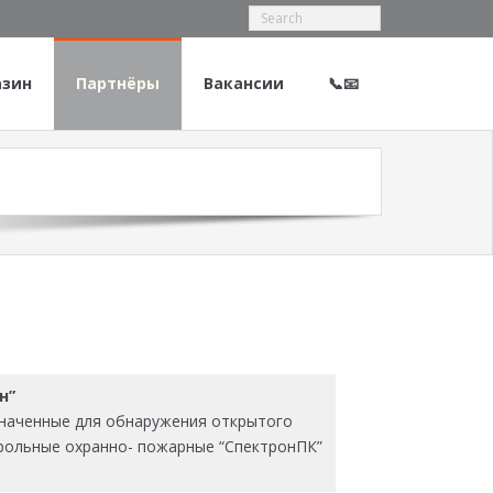
азин
Партнёры
Вакансии
📞📧
н”
азначенные для обнаружения открытого
нтрольные охранно- пожарные “СпектронПК”