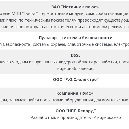
ЗАО “Источник плюс».
ьсные МПП “Тунгус”: термостойкие модули, самосрабатывающие
ник плюс” по техническим показателям превосходят существующ
ние очагов пожара в автоматическом и автономном режимах, на
Пульсар – системы безопасности
 безопасность, системы охраны, слаботочные системы, элект
DSSL
вляется одним из признанных лидеров области разработки, про
видеонаблюдения.
ООО “Р.О.С.-электро”
Компания ЛУИС+
дом, занимающийся поставками оборудования для комплексных 
ООО “НПП Бевард”
Разработчик и производитель IP-видеокамер