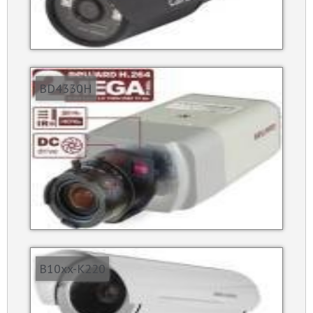
BD4330H
B10xx-K220