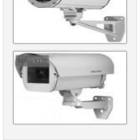
B10xx-K12F