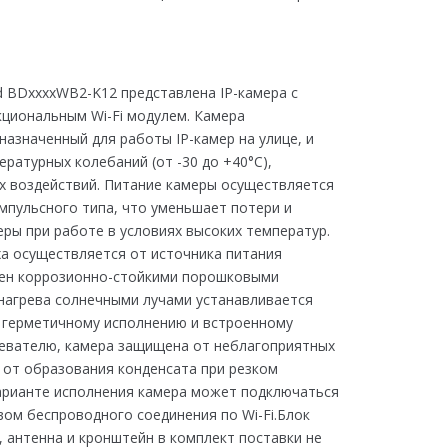
d BDxxxxWB2-K12 представлена IP-камера с
иональным Wi-Fi модулем. Камера
назначенный для работы IP-камер на улице, и
ратурных колебаний (от -30 до +40°С),
х воздействий. Питание камеры осуществляется
мпульсного типа, что уменьшает потери и
ры при работе в условиях высоких температур.
а осуществляется от источника питания
шен коррозионно-стойкими порошковыми
 нагрева солнечными лучами устанавливается
 герметичному исполнению и встроенному
ревателю, камера защищена от неблагоприятных
 от образования конденсата при резком
арианте исполнения камера может подключаться
твом беспроводного соединения по Wi-Fi.Блок
, антенна и кронштейн в комплект поставки не