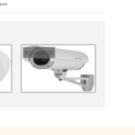
льно
B10xx-K220