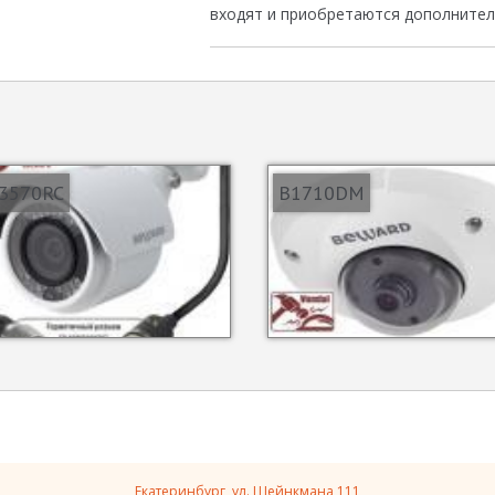
входят и приобретаются дополните
3570RC
B1710DM
Екатеринбург, ул. Шейнкмана 111